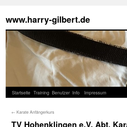
Skip
to
www.harry-gilbert.de
content
Startseite
Training
Benutzer
Info
Impressum
←
Karate Anfängerkurs
TV Hohenklingen e.V. Abt. Kar