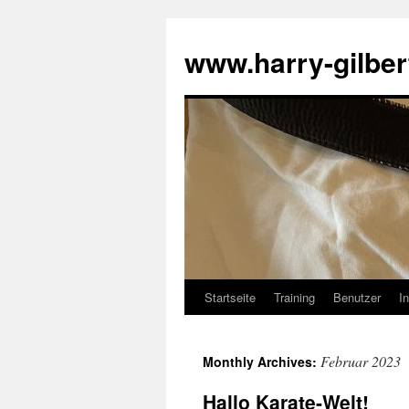
Skip
to
www.harry-gilber
content
Startseite
Training
Benutzer
In
Februar 2023
Monthly Archives:
Hallo Karate-Welt!