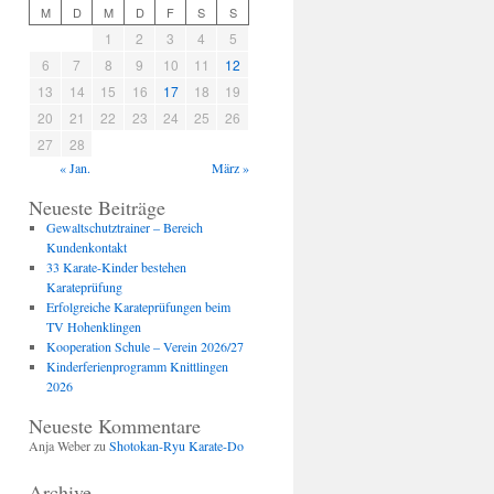
M
D
M
D
F
S
S
1
2
3
4
5
6
7
8
9
10
11
12
13
14
15
16
17
18
19
20
21
22
23
24
25
26
27
28
« Jan.
März »
Neueste Beiträge
Gewaltschutztrainer – Bereich
Kundenkontakt
33 Karate-Kinder bestehen
Karateprüfung
Erfolgreiche Karateprüfungen beim
TV Hohenklingen
Kooperation Schule – Verein 2026/27
Kinderferienprogramm Knittlingen
2026
Neueste Kommentare
Anja Weber
zu
Shotokan-Ryu Karate-Do
Archive