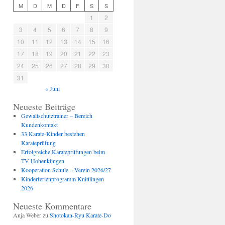
M
D
M
D
F
S
S
1
2
3
4
5
6
7
8
9
10
11
12
13
14
15
16
17
18
19
20
21
22
23
24
25
26
27
28
29
30
31
« Juni
Neueste Beiträge
Gewaltschutztrainer – Bereich
Kundenkontakt
33 Karate-Kinder bestehen
Karateprüfung
Erfolgreiche Karateprüfungen beim
TV Hohenklingen
Kooperation Schule – Verein 2026/27
Kinderferienprogramm Knittlingen
2026
Neueste Kommentare
Anja Weber
zu
Shotokan-Ryu Karate-Do