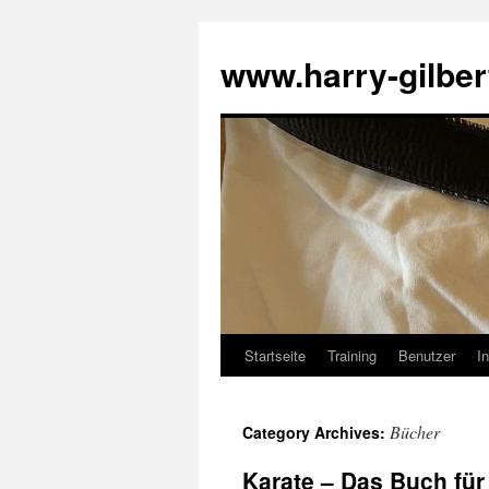
Skip
to
www.harry-gilber
content
Startseite
Training
Benutzer
In
Bücher
Category Archives:
Karate – Das Buch für