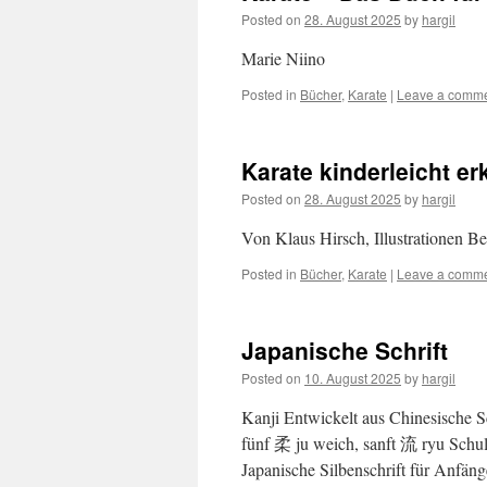
Posted on
28. August 2025
by
hargil
Marie Niino
Posted in
Bücher
,
Karate
|
Leave a comm
Karate kinderleicht erk
Posted on
28. August 2025
by
hargil
Von Klaus Hirsch, Illustrationen 
Posted in
Bücher
,
Karate
|
Leave a comm
Japanische Schrift
Posted on
10. August 2025
by
hargil
Kanji Entwickelt aus Chinesische 
fünf 柔 ju weich, sanft 流 ryu Schu
Japanische Silbenschrift für Anfän