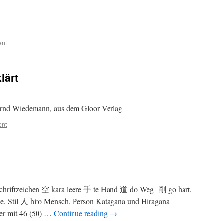
ent
lärt
Bernd Wiedemann, aus dem Gloor Verlag
ent
Schriftzeichen 空 kara leere 手 te Hand 道 do Weg 剛 go hart,
le, Stil 人 hito Mensch, Person Katagana und Hiragana
ger mit 46 (50) …
Continue reading
→