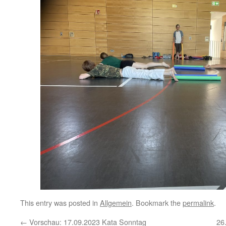
This entry was posted in
Allgemein
. Bookmark the
permalink
.
←
Vorschau: 17.09.2023 Kata Sonntag
26