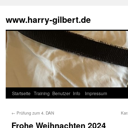
Skip
to
www.harry-gilbert.de
content
Startseite
Training
Benutzer
Info
Impressum
←
Prüfung zum 4. DAN
Kar
Frohe Weihnachten 2024