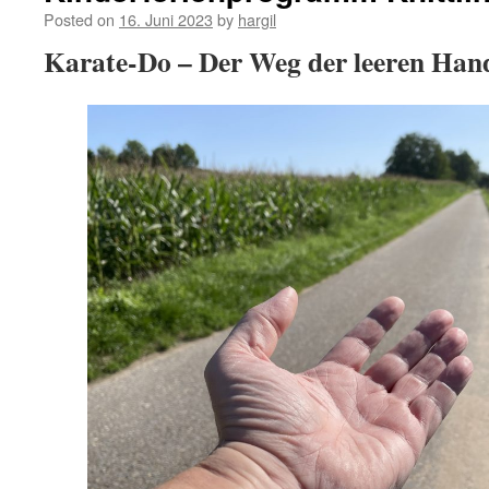
Posted on
16. Juni 2023
by
hargil
Karate-Do – Der Weg der leeren Han