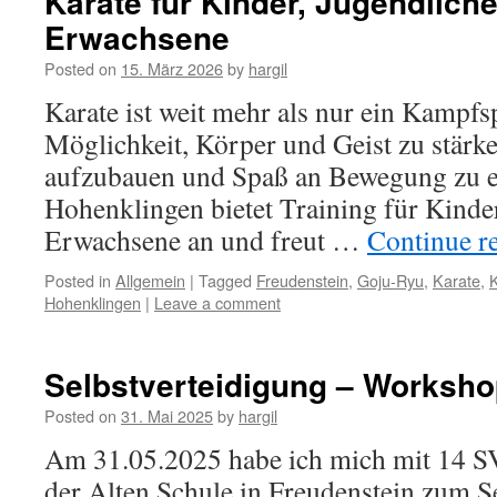
Karate für Kinder, Jugendlich
Erwachsene
Posted on
15. März 2026
by
hargil
Karate ist weit mehr als nur ein Kampfspo
Möglichkeit, Körper und Geist zu stärke
aufzubauen und Spaß an Bewegung zu e
Hohenklingen bietet Training für Kinde
Erwachsene an und freut …
Continue r
Posted in
Allgemein
|
Tagged
Freudenstein
,
Goju-Ryu
,
Karate
,
K
Hohenklingen
|
Leave a comment
Selbstverteidigung – Worksh
Posted on
31. Mai 2025
by
hargil
Am 31.05.2025 habe ich mich mit 14 SV
der Alten Schule in Freudenstein zum S