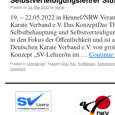
Posted on
22. Mai 2022
by
hargil
19. – 22.05.2022 in Hennef/NRW Veran
Karate Verband e.V. Das KonzeptDas 
Selbstbehauptung und Selbstverteidigu
in den Fokus der Öffentlichkeit und ist 
Deutschen Karate Verband e.V. von gro
Konzept „SV-Lehrer/in im …
Continue
Posted in
Lehrgänge
|
Tagged
Goju Ryu
,
Knittlingen
,
Selbstvert
comment