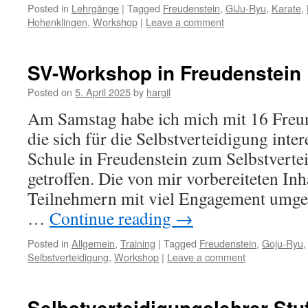
Posted in
Lehrgänge
|
Tagged
Freudenstein
,
GiJu-Ryu
,
Karate
,
Hohenklingen
,
Workshop
|
Leave a comment
SV-Workshop in Freudenstein
Posted on
5. April 2025
by
hargil
Am Samstag habe ich mich mit 16 Freu
die sich für die Selbstverteidigung intere
Schule in Freudenstein zum Selbstverte
getroffen. Die von mir vorbereiteten In
Teilnehmern mit viel Engagement umges
…
Continue reading
→
Posted in
Allgemein
,
Training
|
Tagged
Freudenstein
,
Goju-Ryu
Selbstverteidigung
,
Workshop
|
Leave a comment
Selbstverteidigungslehrer Stuf