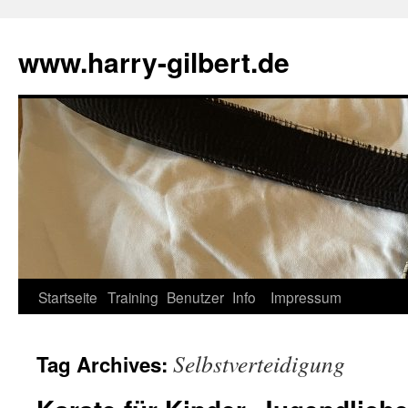
Skip
to
www.harry-gilbert.de
content
Startseite
Training
Benutzer
Info
Impressum
Selbstverteidigung
Tag Archives: