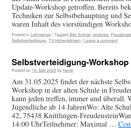
Update-Workshop getroffen. Bereits bek
Techniken zur Selbstbehauptung und Se
waren Inhalt des vierstündigen Worksho
Posted in
Lehrgänge
|
Tagged
Alte Schule
,
enzkreis
,
Freudenst
Selbstverteidigung
,
TV-Hohenklingen
|
Leave a comment
Selbstverteidigung-Workshop 
Posted on
15. Mai 2025
by
hargil
Am 31.05.2025 findet der nächste Selbs
Workshop in der alten Schule in Freuden
kann jeden treffen, immer und überall.
Jugendliche ab 14 JahrenWo: Alte Schul
42, 75438 Knittlingen-FreudensteinWan
14:00 UhrTeilnehmer: Maximal …
Con